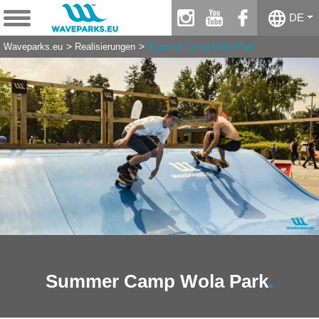
instagram
youtube
facebook
DE
Waveparks.eu
Realisierungen
Summer Camp Wola Park
Summer Camp Wola Park