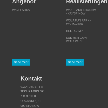
Angebot
Realisierungen
WAVEPARKS
WAKEPARK KRAKÓW
- KRYSPINÓW
WOLA FUN PARK -
WARSCHAU
HEL - CAMP
SUMMER CAMP
WOLA PARK
siehe mehr
siehe mehr
Kontakt
WAVEPARKS.EU
TECHRAMPS SP.
Z O.O. SP. K.
ORGANKI 2, 31-
990 KRAKÓW