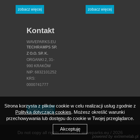
zobacz więcej
zobacz więcej
Kontakt
WAVEPARKS.EU
TECHRAMPS SP.
Z O.O. SP. K.
ORGANKI 2, 31-
990 KRAKÓW
NIP: 6832101252
KRS:
0000741777
REGON:
380871341
Strona korzysta z plików cookie w celu realizacji usług zgodnie z
zobacz więcej
Polityką dotyczącą cookies
. Możesz określić warunki
DZIAŁ HANDLOWY
przechowywania lub dostępu do cookie w Twojej przeglądarce.
TEL.: +48 12 200
Akceptuję
21 45
Do not copy all rights reserved / waveparks.eu / 2026
KOM: +48 731
powered by
extremelab.pl