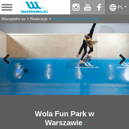
instagram
youtube
facebook
PL
Waveparks.eu
Realizacje
Wola Fun Park w Warszawie
Previous
Next
Wola Fun Park w
Warszawie